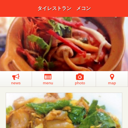
タイレストラン メコン
news
menu
photo
map