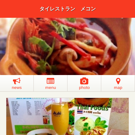
タイレストラン メコン
news
menu
photo
map